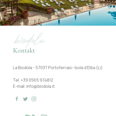
biodola
Kontakt
La Biodola - 57037 Portoferraio- Isola d’Elba (Li)
Tel.
+39 0565 974812
E-mail:
info@biodola.it