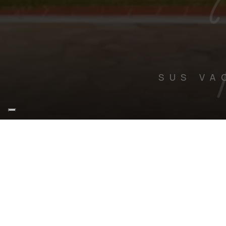
SUS VA
HABITACIONES Y SUITES
El placer de sentirse en casa