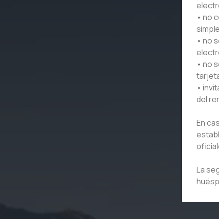
electr
• no c
simple
• no s
elect
• no s
tarjet
• invi
del re
En cas
establ
oficia
La seg
huésp