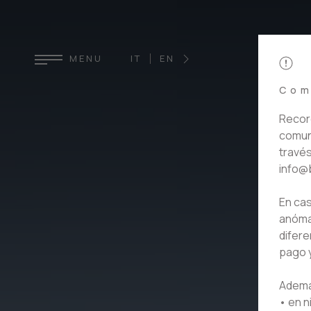
IT
EN
DE
FR
ES
MENU
Com
Recor
comuni
través
info@b
En ca
anóma
difere
pago y
Además
• en n