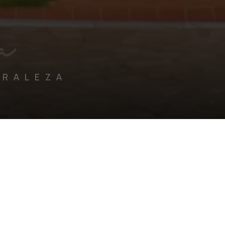
a
URALEZA