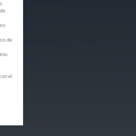
s;
 de
reo
tos de
inio
con el