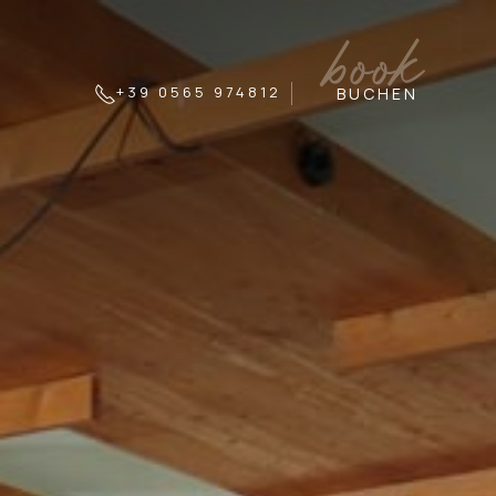
book
+39 0565 974812
BUCHEN