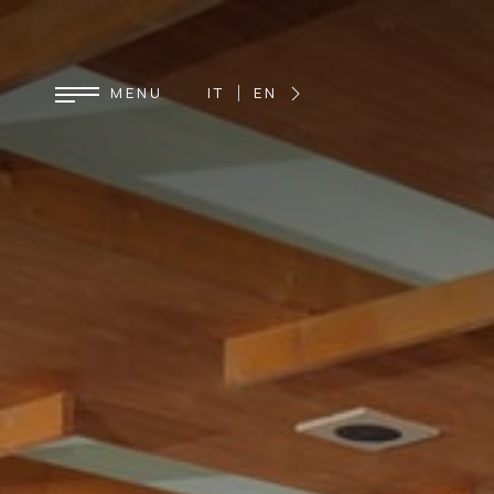
IT
EN
DE
FR
ES
MENU