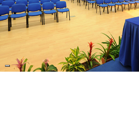
Exklusiver Service
4 Meetingräume am Biodola Strand
2 Meetingräume in Procchio (7 km entfernt) i