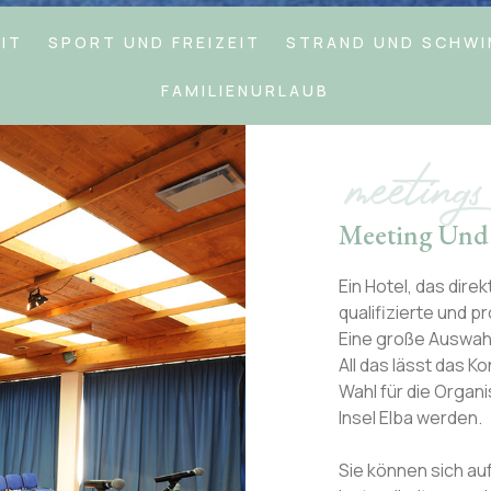
IT
SPORT UND FREIZEIT
STRAND UND SCHW
FAMILIENURLAUB
meetings
Meeting Und
Ein Hotel, das dire
qualifizierte und p
Eine große Auswahl
All das lässt das 
Wahl für die Organi
Insel Elba werden.
Sie können sich au