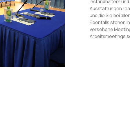
Instandhaltern und 
Ausstattungen rea
und die Sie bei all
Ebenfalls stehen I
versehene Meetingr
Arbeitsmeetings so
n unserem Hotel del